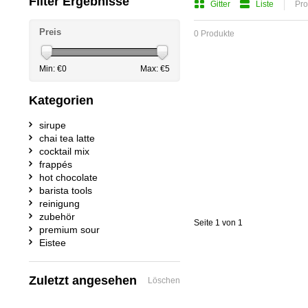
Filter Ergebnisse
Gitter
Liste
Pro
Preis
0 Produkte
Min: €
0
Max: €
5
Kategorien
sirupe
chai tea latte
cocktail mix
frappés
hot chocolate
barista tools
reinigung
zubehör
Seite 1 von 1
premium sour
Eistee
Zuletzt angesehen
Löschen