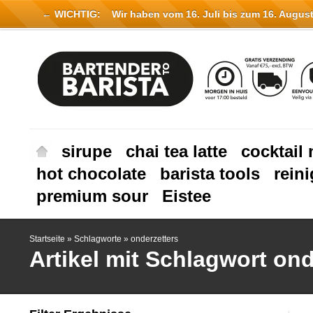
← WICHTIG:
Wir haben vom 16. Juli bis zum 16. August 
sirupe
chai tea latte
cocktail 
hot chocolate
barista tools
rein
premium sour
Eistee
Startseite
»
Schlagworte
»
onderzetters
Artikel mit Schlagwort ond