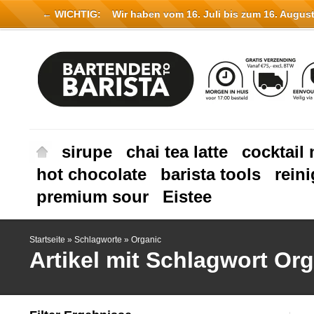
← WICHTIG:
Wir haben vom 16. Juli bis zum 16. August 
sirupe
chai tea latte
cocktail 
hot chocolate
barista tools
rein
premium sour
Eistee
Startseite
»
Schlagworte
»
Organic
Artikel mit Schlagwort Or