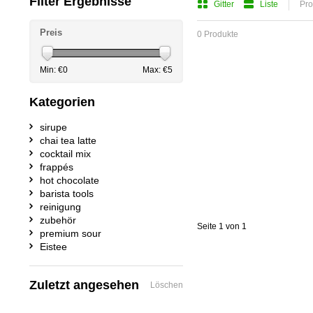
Filter Ergebnisse
Gitter
Liste
Pro
Preis
0 Produkte
Min: €
0
Max: €
5
Kategorien
sirupe
chai tea latte
cocktail mix
frappés
hot chocolate
barista tools
reinigung
zubehör
Seite 1 von 1
premium sour
Eistee
Zuletzt angesehen
Löschen