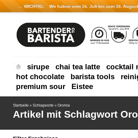
← WICHTIG:
Wir haben vom 16. Juli bis zum 16. August 
sirupe
chai tea latte
cocktail 
hot chocolate
barista tools
rein
premium sour
Eistee
Startseite
»
Schlagworte
»
Oromia
Artikel mit Schlagwort Or