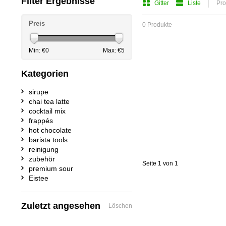
Filter Ergebnisse
Gitter
Liste
Pro
Preis
0 Produkte
Min: €
0
Max: €
5
Kategorien
sirupe
chai tea latte
cocktail mix
frappés
hot chocolate
barista tools
reinigung
zubehör
Seite 1 von 1
premium sour
Eistee
Zuletzt angesehen
Löschen