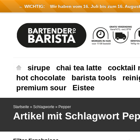
← WICHTIG:
Wir haben vom 16. Juli bis zum 16. August 
sirupe
chai tea latte
cocktail 
hot chocolate
barista tools
rein
premium sour
Eistee
Startseite
»
Schlagworte
»
Pepper
Artikel mit Schlagwort Pe