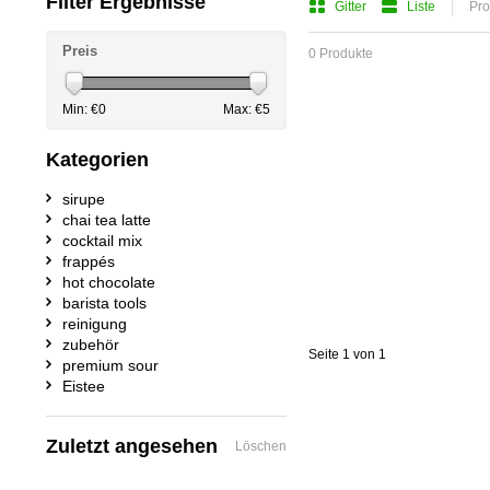
Filter Ergebnisse
Gitter
Liste
Pro
Preis
0 Produkte
Min: €
0
Max: €
5
Kategorien
sirupe
chai tea latte
cocktail mix
frappés
hot chocolate
barista tools
reinigung
zubehör
Seite 1 von 1
premium sour
Eistee
Zuletzt angesehen
Löschen