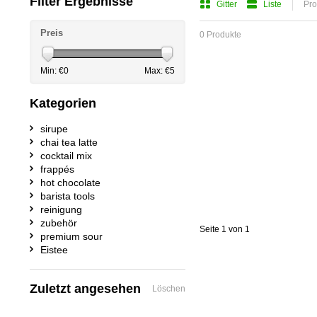
Filter Ergebnisse
Gitter
Liste
Pro
Preis
0 Produkte
Min: €
0
Max: €
5
Kategorien
sirupe
chai tea latte
cocktail mix
frappés
hot chocolate
barista tools
reinigung
zubehör
Seite 1 von 1
premium sour
Eistee
Zuletzt angesehen
Löschen