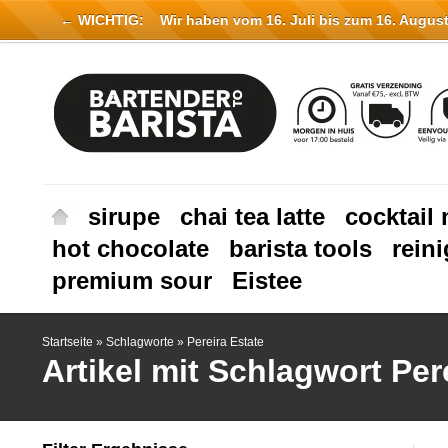
← WICHTIG:
Wir haben vom 16. Juli bis zum 16. August 
sirupe
chai tea latte
cocktail 
hot chocolate
barista tools
rein
premium sour
Eistee
Startseite
»
Schlagworte
»
Pereira Estate
Artikel mit Schlagwort Per