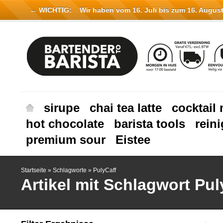
← WICHTIG:
Wir haben vom 16. Juli bis zum 16. August 
sirupe
chai tea latte
cocktail 
hot chocolate
barista tools
rein
premium sour
Eistee
Startseite
»
Schlagworte
»
PulyCaff
Artikel mit Schlagwort Pul