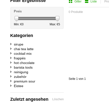
Filter Ergebnisse
Gitter
Liste
Pro
Preis
0 Produkte
Min: €
0
Max: €
5
Kategorien
sirupe
chai tea latte
cocktail mix
frappés
hot chocolate
barista tools
reinigung
zubehör
Seite 1 von 1
premium sour
Eistee
Zuletzt angesehen
Löschen