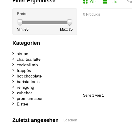
Filter Ergebnisse
Gitter
Liste
Pro
Preis
0 Produkte
Min: €
0
Max: €
5
Kategorien
sirupe
chai tea latte
cocktail mix
frappés
hot chocolate
barista tools
reinigung
zubehör
Seite 1 von 1
premium sour
Eistee
Zuletzt angesehen
Löschen