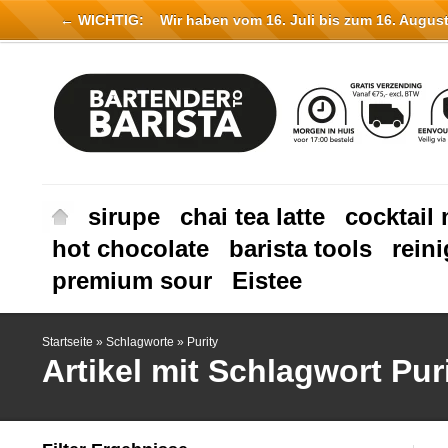
← WICHTIG:
Wir haben vom 16. Juli bis zum 16. August 
sirupe
chai tea latte
cocktail 
hot chocolate
barista tools
rein
premium sour
Eistee
Startseite
»
Schlagworte
»
Purity
Artikel mit Schlagwort Pur