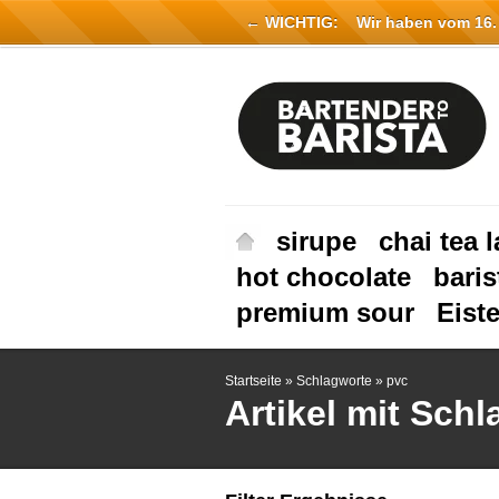
← WICHTIG:
Wir haben vom 16. Ju
sirupe
chai tea l
hot chocolate
baris
premium sour
Eist
Startseite
»
Schlagworte
»
pvc
Artikel mit Sch