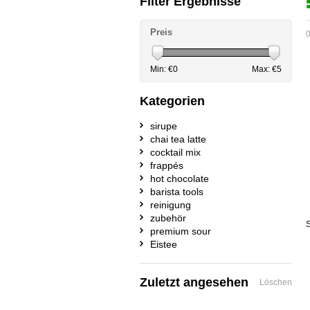
Filter Ergebnisse
Preis
0
Min: €
0
Max: €
5
Kategorien
sirupe
chai tea latte
cocktail mix
frappés
hot chocolate
barista tools
reinigung
zubehör
S
premium sour
Eistee
Zuletzt angesehen
Löschen