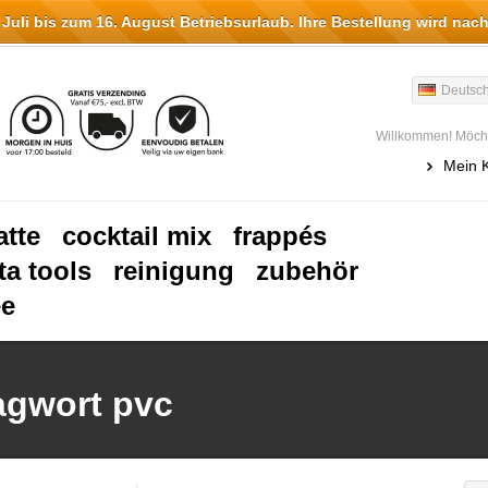
li bis zum 16. August Betriebsurlaub. Ihre Bestellung wird nach
Deutsc
Willkommen! Möcht
Mein 
atte
cocktail mix
frappés
ta tools
reinigung
zubehör
ee
lagwort pvc