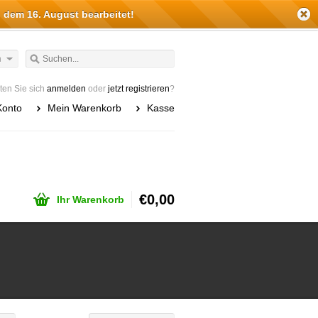
 dem 16. August bearbeitet!
h
en Sie sich
anmelden
oder
jetzt registrieren
?
Konto
Mein Warenkorb
Kasse
€0,00
Ihr Warenkorb