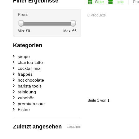
Filter Ergebnisse
Gitter
Liste
Pro
Preis
0 Produkte
Min: €
0
Max: €
5
Kategorien
sirupe
chai tea latte
cocktail mix
frappés
hot chocolate
barista tools
reinigung
zubehör
Seite 1 von 1
premium sour
Eistee
Zuletzt angesehen
Löschen