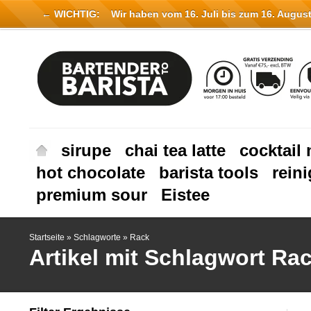
← WICHTIG:
Wir haben vom 16. Juli bis zum 16. August 
sirupe
chai tea latte
cocktail 
hot chocolate
barista tools
rein
premium sour
Eistee
Startseite
»
Schlagworte
»
Rack
Artikel mit Schlagwort Ra