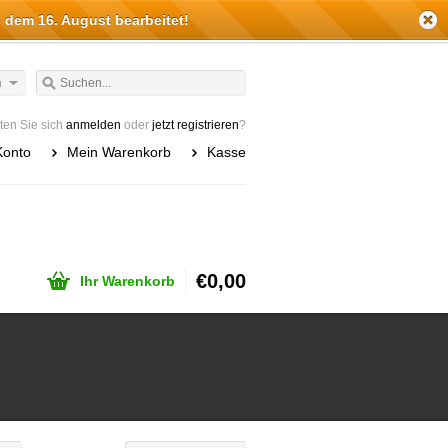
 dem 16. August bearbeitet!
h
en Sie sich
anmelden
oder
jetzt registrieren
?
Konto
Mein Warenkorb
Kasse
€0,00
Ihr Warenkorb