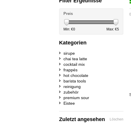
Filter Ergebnisse
Preis
0
Min: €
0
Max: €
5
Kategorien
sirupe
chai tea latte
cocktail mix
frappés
hot chocolate
barista tools
reinigung
zubehör
S
premium sour
Eistee
Zuletzt angesehen
Löschen