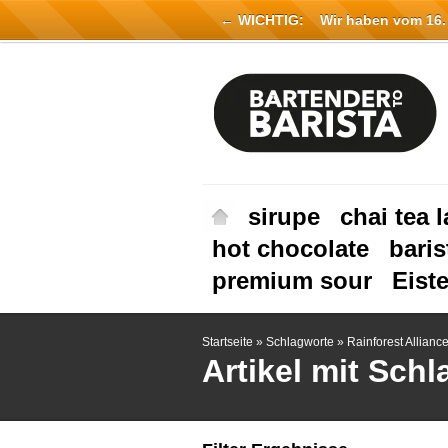
← WICHTIG:
Wir haben vom 16. Ju
sirupe
chai tea l
hot chocolate
baris
premium sour
Eist
Startseite
»
Schlagworte
»
Rainforest Allianc
Artikel mit Schl