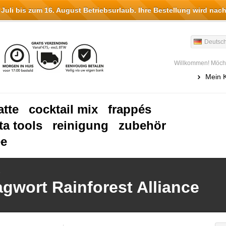
li bis zum 16. August Betriebsurlaub. Ihre Bestellung wird nach
Deutsc
Willkommen! Möcht
Mein 
atte
cocktail mix
frappés
ta tools
reinigung
zubehör
ee
e
agwort Rainforest Alliance