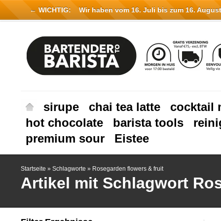
← WICHTIG:
Wir haben vom 16. Juli bis zum 16. August 
sirupe
chai tea latte
cocktail 
hot chocolate
barista tools
rein
premium sour
Eistee
Startseite
»
Schlagworte
»
Rosegarden flowers & fruit
Artikel mit Schlagwort Ros