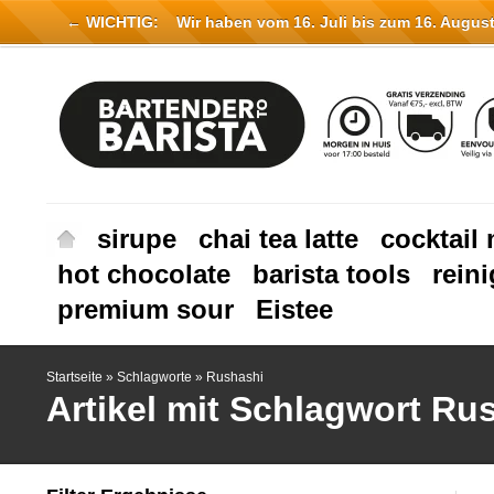
← WICHTIG:
Wir haben vom 16. Juli bis zum 16. August 
sirupe
chai tea latte
cocktail 
hot chocolate
barista tools
rein
premium sour
Eistee
Startseite
»
Schlagworte
»
Rushashi
Artikel mit Schlagwort Ru