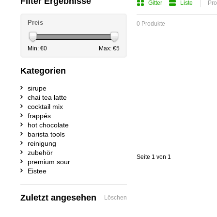
Filter Ergebnisse
Gitter
Liste
Pro
Preis
0 Produkte
Min: €
0
Max: €
5
Kategorien
sirupe
chai tea latte
cocktail mix
frappés
hot chocolate
barista tools
reinigung
zubehör
Seite 1 von 1
premium sour
Eistee
Zuletzt angesehen
Löschen