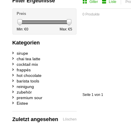
Filter Ergebnisse
Gitter
Liste
Pro
Preis
0 Produkte
Min: €
0
Max: €
5
Kategorien
sirupe
chai tea latte
cocktail mix
frappés
hot chocolate
barista tools
reinigung
zubehör
Seite 1 von 1
premium sour
Eistee
Zuletzt angesehen
Löschen