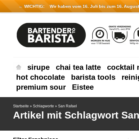
← WICHTIG:
Wir haben vom 16. Juli bis zum 16. August 
sirupe
chai tea latte
cocktail 
hot chocolate
barista tools
rein
premium sour
Eistee
Startseite
»
Schlagworte
»
San Rafael
Artikel mit Schlagwort San