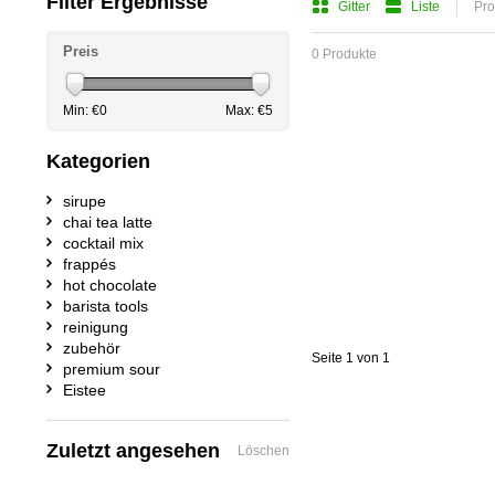
Filter Ergebnisse
Gitter
Liste
Pro
Preis
0 Produkte
Min: €
0
Max: €
5
Kategorien
sirupe
chai tea latte
cocktail mix
frappés
hot chocolate
barista tools
reinigung
zubehör
Seite 1 von 1
premium sour
Eistee
Zuletzt angesehen
Löschen