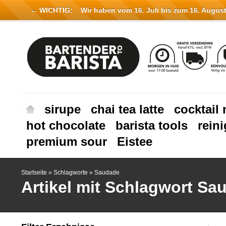
← WICHTIG:
Wir haben vom 16. Juli bis zum 16. August 
sirupe
chai tea latte
cocktail 
hot chocolate
barista tools
rein
premium sour
Eistee
Startseite
»
Schlagworte
»
Saudade
Artikel mit Schlagwort Sa