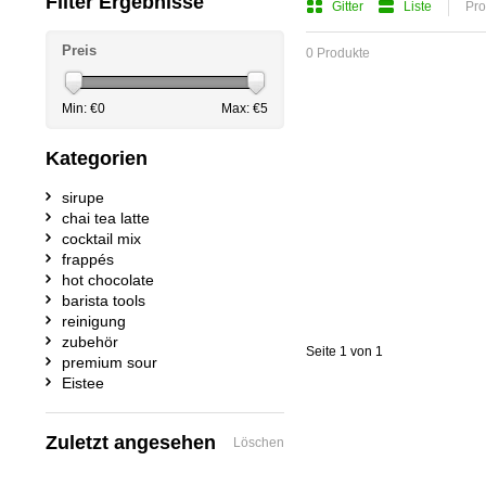
Filter Ergebnisse
Gitter
Liste
Pro
Preis
0 Produkte
Min: €
0
Max: €
5
Kategorien
sirupe
chai tea latte
cocktail mix
frappés
hot chocolate
barista tools
reinigung
zubehör
Seite 1 von 1
premium sour
Eistee
Zuletzt angesehen
Löschen