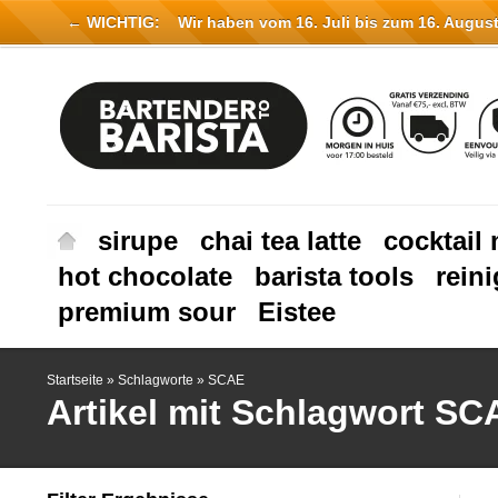
← WICHTIG:
Wir haben vom 16. Juli bis zum 16. August 
sirupe
chai tea latte
cocktail 
hot chocolate
barista tools
rein
premium sour
Eistee
Startseite
»
Schlagworte
»
SCAE
Artikel mit Schlagwort SC