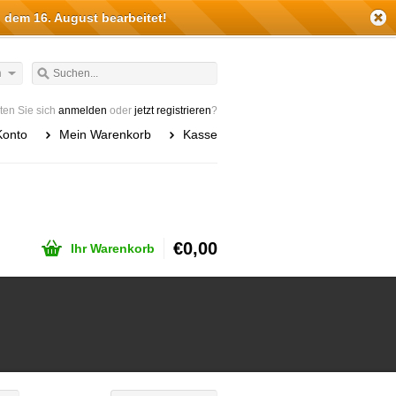
 dem 16. August bearbeitet!
h
en Sie sich
anmelden
oder
jetzt registrieren
?
Konto
Mein Warenkorb
Kasse
€0,00
Ihr Warenkorb