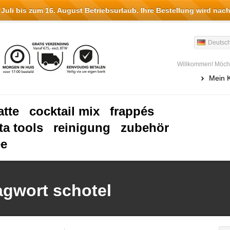
li bis zum 16. August Betriebsurlaub. Ihre Bestellung wird nach
Deutsc
Willkommen! Möcht
Mein 
atte
cocktail mix
frappés
ta tools
reinigung
zubehör
ee
lagwort schotel