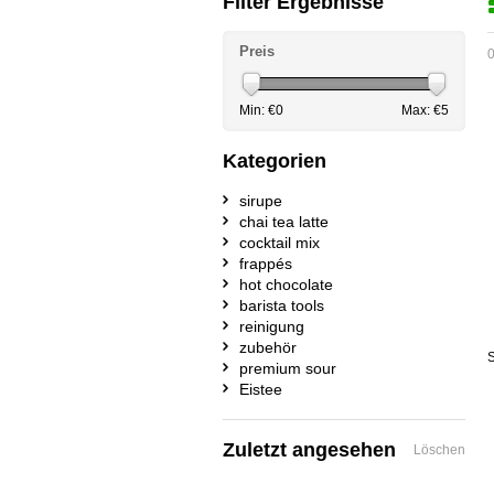
Filter Ergebnisse
Preis
0
Min: €
0
Max: €
5
Kategorien
sirupe
chai tea latte
cocktail mix
frappés
hot chocolate
barista tools
reinigung
zubehör
S
premium sour
Eistee
Zuletzt angesehen
Löschen