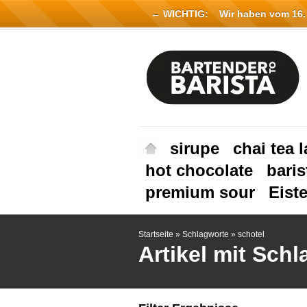
← WICHTIG:
Wir haben vom 16. Ju
sirupe
chai tea l
hot chocolate
baris
premium sour
Eist
Startseite
»
Schlagworte
»
schotel
Artikel mit Sch