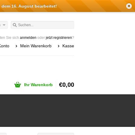
 dem 16. August bearbeitet!
h
en Sie sich
anmelden
oder
jetzt registrieren
?
Konto
Mein Warenkorb
Kasse
€0,00
Ihr Warenkorb