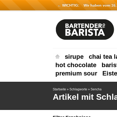
← WICHTIG:
Wir haben vom 16. Ju
sirupe
chai tea l
hot chocolate
baris
premium sour
Eist
Startseite
»
Schlagworte
»
Sencha
Artikel mit Sch