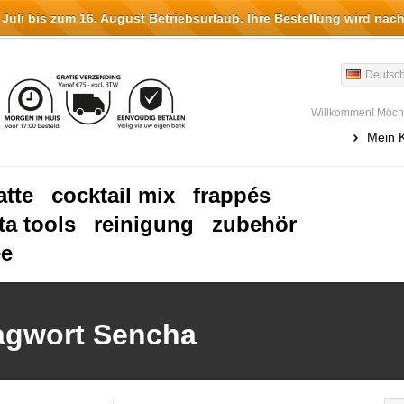
li bis zum 16. August Betriebsurlaub. Ihre Bestellung wird nach
Deutsc
Willkommen! Möcht
Mein 
atte
cocktail mix
frappés
ta tools
reinigung
zubehör
ee
lagwort Sencha