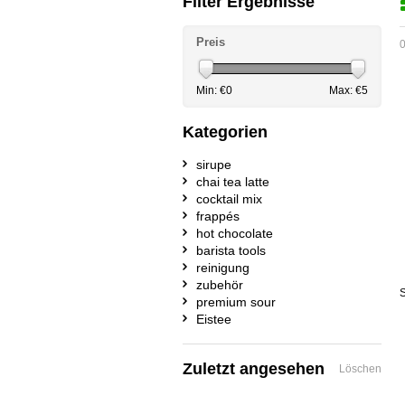
Filter Ergebnisse
Preis
0
Min: €
0
Max: €
5
Kategorien
sirupe
chai tea latte
cocktail mix
frappés
hot chocolate
barista tools
reinigung
zubehör
S
premium sour
Eistee
Zuletzt angesehen
Löschen