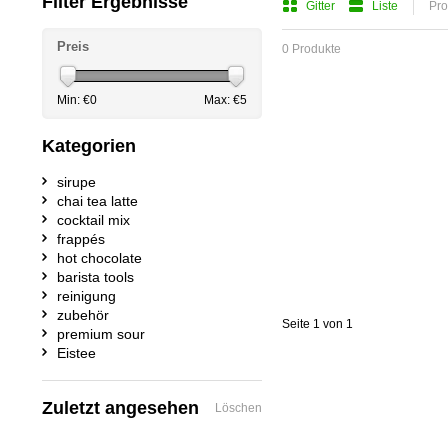
Filter Ergebnisse
Gitter
Liste
Pro
Preis
0 Produkte
Min: €
0
Max: €
5
Kategorien
sirupe
chai tea latte
cocktail mix
frappés
hot chocolate
barista tools
reinigung
zubehör
Seite 1 von 1
premium sour
Eistee
Zuletzt angesehen
Löschen