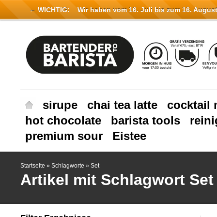
← WICHTIG:
Wir haben vom 16. Juli bis zum 16. August 
sirupe
chai tea latte
cocktail 
hot chocolate
barista tools
rein
premium sour
Eistee
Startseite
»
Schlagworte
»
Set
Artikel mit Schlagwort Set