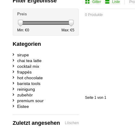
Filter Ergebnisse
Gitter
Liste
Pro
Preis
0 Produkte
Min: €
0
Max: €
5
Kategorien
sirupe
chai tea latte
cocktail mix
frappés
hot chocolate
barista tools
reinigung
zubehör
Seite 1 von 1
premium sour
Eistee
Zuletzt angesehen
Löschen