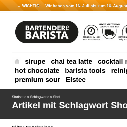
← WICHTIG:
Wir haben vom 16. Juli bis zum 16. August 
sirupe
chai tea latte
cocktail 
hot chocolate
barista tools
rein
premium sour
Eistee
Startseite
»
Schlagworte
»
Shot
Artikel mit Schlagwort Sho