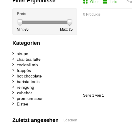
Filter Ergebnisse
Gitter
Liste
Pro
Preis
0 Produkte
Min: €
0
Max: €
5
Kategorien
sirupe
chai tea latte
cocktail mix
frappés
hot chocolate
barista tools
reinigung
zubehör
Seite 1 von 1
premium sour
Eistee
Zuletzt angesehen
Löschen