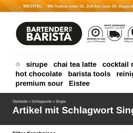
← WICHTIG:
Wir haben vom 16. Juli bis zum 16. August 
sirupe
chai tea latte
cocktail 
hot chocolate
barista tools
rein
premium sour
Eistee
Startseite
»
Schlagworte
»
Single
Artikel mit Schlagwort Sin