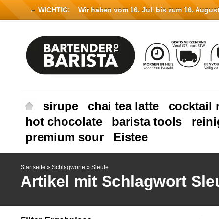
← WICHTIG:
Wir haben vom 16. Juli bis zum 16. August 
sirupe
chai tea latte
cocktail 
hot chocolate
barista tools
rein
premium sour
Eistee
Startseite
»
Schlagworte
»
Sleutel
Artikel mit Schlagwort Sle