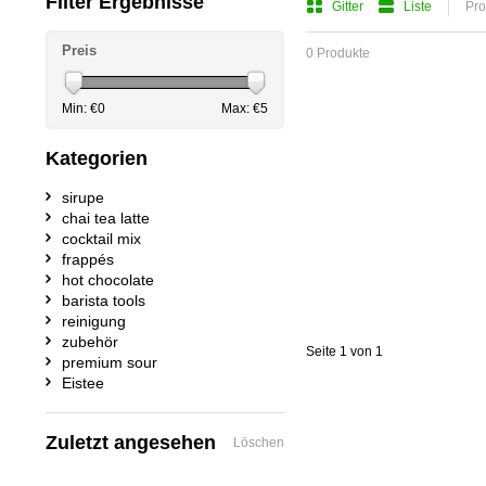
Filter Ergebnisse
Gitter
Liste
Pro
Preis
0 Produkte
Min: €
0
Max: €
5
Kategorien
sirupe
chai tea latte
cocktail mix
frappés
hot chocolate
barista tools
reinigung
zubehör
Seite 1 von 1
premium sour
Eistee
Zuletzt angesehen
Löschen