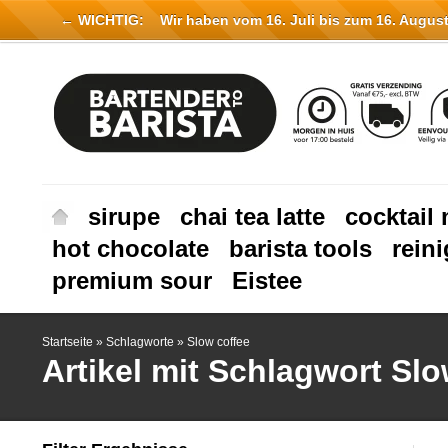
← WICHTIG:
Wir haben vom 16. Juli bis zum 16. August 
sirupe
chai tea latte
cocktail 
hot chocolate
barista tools
rein
premium sour
Eistee
Startseite
»
Schlagworte
»
Slow coffee
Artikel mit Schlagwort Slo