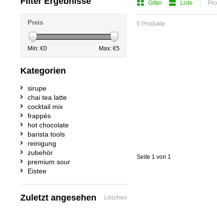
Filter Ergebnisse
Gitter
Liste
Pro
Preis
0 Produkte
Min: €
0
Max: €
5
Kategorien
sirupe
chai tea latte
cocktail mix
frappés
hot chocolate
barista tools
reinigung
zubehör
Seite 1 von 1
premium sour
Eistee
Zuletzt angesehen
Löschen