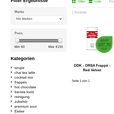
Filter Ergebnisse
Gitter
Liste
Pro
Marke
1 Produkte
Preis
119,70
107,70
Min: €
0
Max: €
150
eur
Kategorien
ODK - ORSA Frappè -
sirupe
Red Velvet
chai tea latte
cocktail mix
Seite 1 von 1
frappés
hot chocolate
barista tools
reinigung
zubehör
premium sour
Eistee