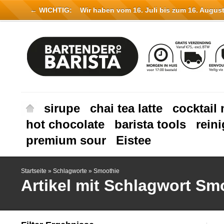
← WICHTIG:
Wir haben vom 16. Juli bis zum 16. August 
sirupe
chai tea latte
cocktail 
hot chocolate
barista tools
rein
premium sour
Eistee
Startseite
»
Schlagworte
»
Smoothie
Artikel mit Schlagwort Sm