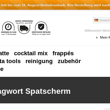
li bis zum 16. August Betriebsurlaub. Ihre Bestellung wird nach
Deutsc
Willkommen! Möcht
Mein 
atte
cocktail mix
frappés
ta tools
reinigung
zubehör
ee
lagwort Spatscherm