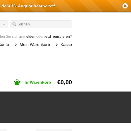
 dem 16. August bearbeitet!
h
en Sie sich
anmelden
oder
jetzt registrieren
?
Konto
Mein Warenkorb
Kasse
€0,00
Ihr Warenkorb