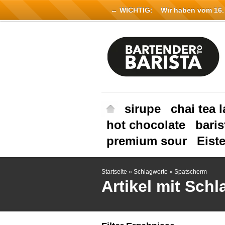
← WICHTIG:
Wir haben vom 16. Ju
sirupe
chai tea l
hot chocolate
baris
premium sour
Eist
Startseite
»
Schlagworte
»
Spatscherm
Artikel mit Sch