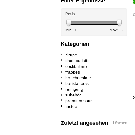
Filter Ergebnisse
Preis
0
Min: €
0
Max: €
5
Kategorien
sirupe
chai tea latte
cocktail mix
frappés
hot chocolate
barista tools
reinigung
zubehör
S
premium sour
Eistee
Zuletzt angesehen
Löschen