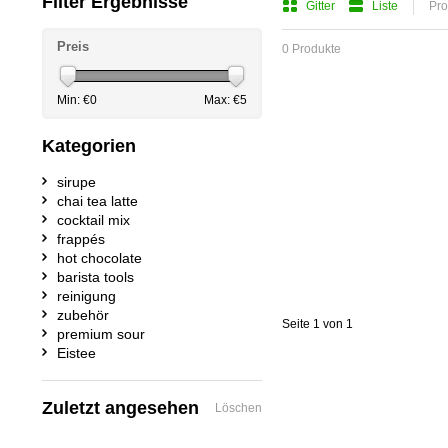
Filter Ergebnisse
Gitter
Liste
Pro
Preis
0 Produkte
Min: €
0
Max: €
5
Kategorien
sirupe
chai tea latte
cocktail mix
frappés
hot chocolate
barista tools
reinigung
zubehör
Seite 1 von 1
premium sour
Eistee
Zuletzt angesehen
Löschen