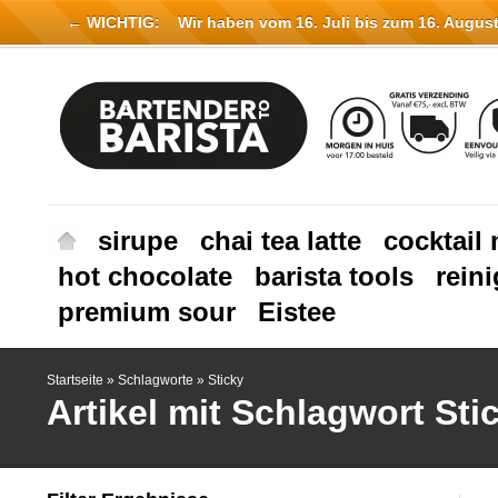
← WICHTIG:
Wir haben vom 16. Juli bis zum 16. August 
sirupe
chai tea latte
cocktail 
hot chocolate
barista tools
rein
premium sour
Eistee
Startseite
»
Schlagworte
»
Sticky
Artikel mit Schlagwort Sti