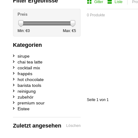
Filter Ergebnisse
Gitter
Liste
Pro
Preis
0 Produkte
Min: €
0
Max: €
5
Kategorien
sirupe
chai tea latte
cocktail mix
frappés
hot chocolate
barista tools
reinigung
zubehör
Seite 1 von 1
premium sour
Eistee
Zuletzt angesehen
Löschen