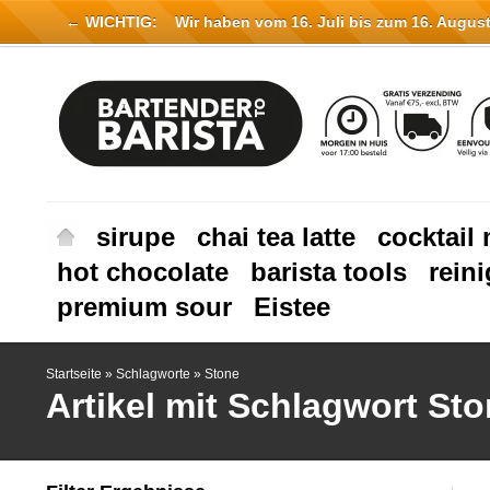
← WICHTIG:
Wir haben vom 16. Juli bis zum 16. August 
sirupe
chai tea latte
cocktail 
hot chocolate
barista tools
rein
premium sour
Eistee
Startseite
»
Schlagworte
»
Stone
Artikel mit Schlagwort St