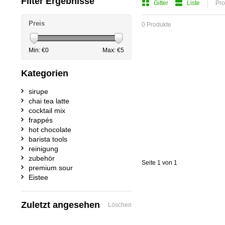
Filter Ergebnisse
Gitter
Liste
Pro
Preis
0 Produkte
Min: €
0
Max: €
5
Kategorien
sirupe
chai tea latte
cocktail mix
frappés
hot chocolate
barista tools
reinigung
zubehör
Seite 1 von 1
premium sour
Eistee
Zuletzt angesehen
Löschen