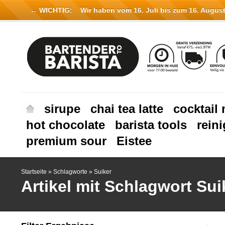
← WICHTIG:
Wir haben vom 16. Juli bis zum 16. August 
sirupe
chai tea latte
cocktail 
hot chocolate
barista tools
rein
premium sour
Eistee
Startseite
»
Schlagworte
»
Suiker
Artikel mit Schlagwort Sui