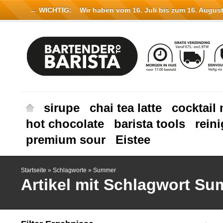
← WICHTIG:
Wir haben vom 16. Juli bis zum 16. August 
sirupe
chai tea latte
cocktail 
hot chocolate
barista tools
rein
premium sour
Eistee
Startseite
»
Schlagworte
»
Summer
Artikel mit Schlagwort S