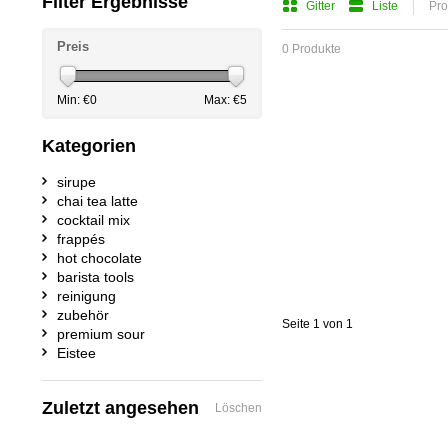
Filter Ergebnisse
Gitter
Liste
Pro
Preis
0 Produkte
Min: €
0
Max: €
5
Kategorien
sirupe
chai tea latte
cocktail mix
frappés
hot chocolate
barista tools
reinigung
zubehör
Seite 1 von 1
premium sour
Eistee
Zuletzt angesehen
Löschen