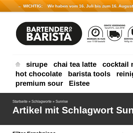
← WICHTIG:
Wir haben vom 16. Juli bis zum 16. August 
sirupe
chai tea latte
cocktail 
hot chocolate
barista tools
rein
premium sour
Eistee
Startseite
»
Schlagworte
»
Sunrise
Artikel mit Schlagwort Sun