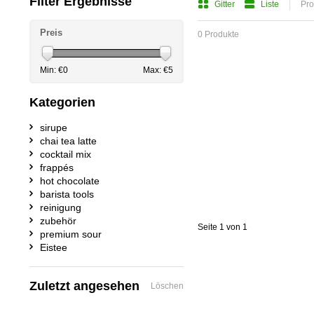
Filter Ergebnisse
Gitter
Liste
Pro
Preis
0 Produkte
Min: €
0
Max: €
5
Kategorien
sirupe
chai tea latte
cocktail mix
frappés
hot chocolate
barista tools
reinigung
zubehör
Seite 1 von 1
premium sour
Eistee
Zuletzt angesehen
Löschen