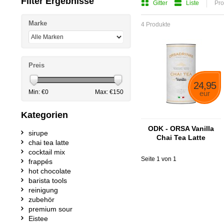
Filter Ergebnisse
Gitter
Liste
Pro
Marke
4 Produkte
Preis
24,95
Min: €
0
Max: €
150
eur
Kategorien
ODK - ORSA Vanilla
sirupe
Chai Tea Latte
chai tea latte
cocktail mix
Seite 1 von 1
frappés
hot chocolate
barista tools
reinigung
zubehör
premium sour
Eistee