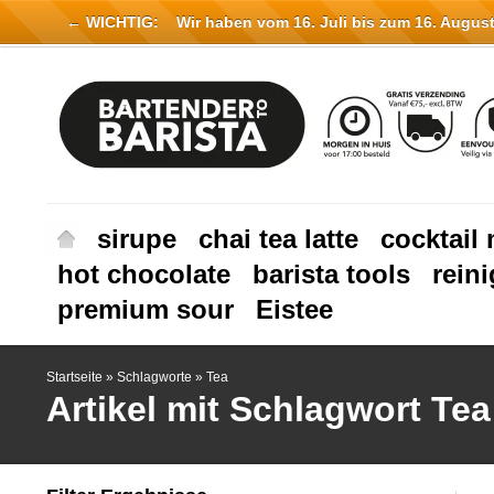
← WICHTIG:
Wir haben vom 16. Juli bis zum 16. August 
sirupe
chai tea latte
cocktail 
hot chocolate
barista tools
rein
premium sour
Eistee
Startseite
»
Schlagworte
»
Tea
Artikel mit Schlagwort Tea