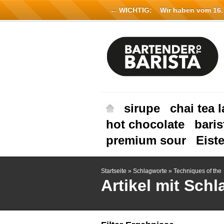
← WICHTIG:
Wir haben vom 16. Ju
sirupe
chai tea l
hot chocolate
baris
premium sour
Eist
Startseite
»
Schlagworte
»
Techniques of the
Artikel mit Sch