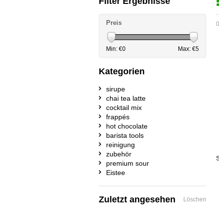
Filter Ergebnisse
Preis
0
Min: €
0
Max: €
5
Kategorien
sirupe
chai tea latte
cocktail mix
frappés
hot chocolate
barista tools
reinigung
zubehör
S
premium sour
Eistee
Zuletzt angesehen
Löschen