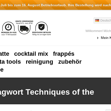
li bis zum 16. August Betriebsurlaub. Ihre Bestellung wird nach
Deutsc
Willkommen! Möcht
Mein 
atte
cocktail mix
frappés
ta tools
reinigung
zubehör
ee
lagwort Techniques of the