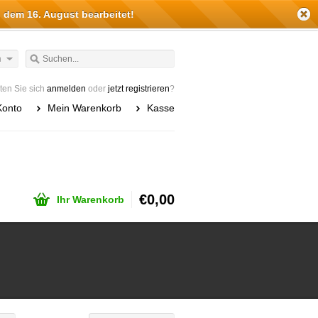
 dem 16. August bearbeitet!
h
en Sie sich
anmelden
oder
jetzt registrieren
?
Konto
Mein Warenkorb
Kasse
€0,00
Ihr Warenkorb