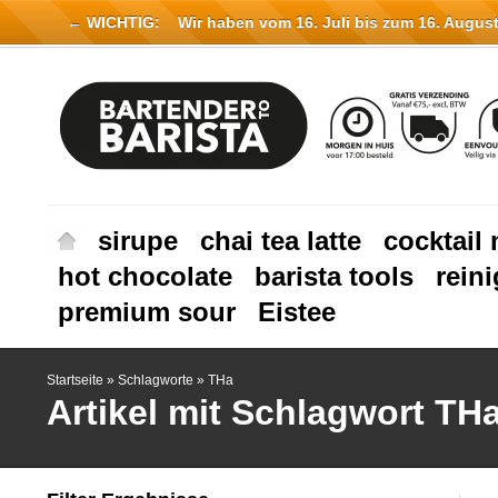
← WICHTIG:
Wir haben vom 16. Juli bis zum 16. August 
sirupe
chai tea latte
cocktail 
hot chocolate
barista tools
rein
premium sour
Eistee
Startseite
»
Schlagworte
»
THa
Artikel mit Schlagwort TH