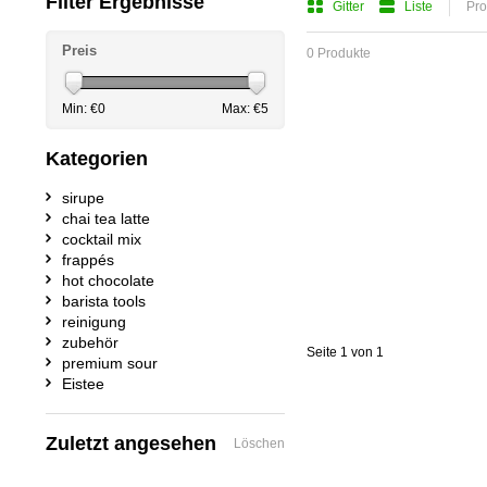
Filter Ergebnisse
Gitter
Liste
Pro
Preis
0 Produkte
Min: €
0
Max: €
5
Kategorien
sirupe
chai tea latte
cocktail mix
frappés
hot chocolate
barista tools
reinigung
zubehör
Seite 1 von 1
premium sour
Eistee
Zuletzt angesehen
Löschen