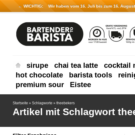
← WICHTIG:
Wir haben vom 16. Juli bis zum 16. August 
sirupe
chai tea latte
cocktail 
hot chocolate
barista tools
rein
premium sour
Eistee
Startseite
»
Schlagworte
»
theebekers
Artikel mit Schlagwort th