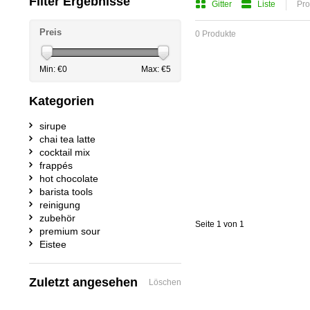
Filter Ergebnisse
Gitter
Liste
Pro
Preis
0 Produkte
Min: €
0
Max: €
5
Kategorien
sirupe
chai tea latte
cocktail mix
frappés
hot chocolate
barista tools
reinigung
zubehör
Seite 1 von 1
premium sour
Eistee
Zuletzt angesehen
Löschen