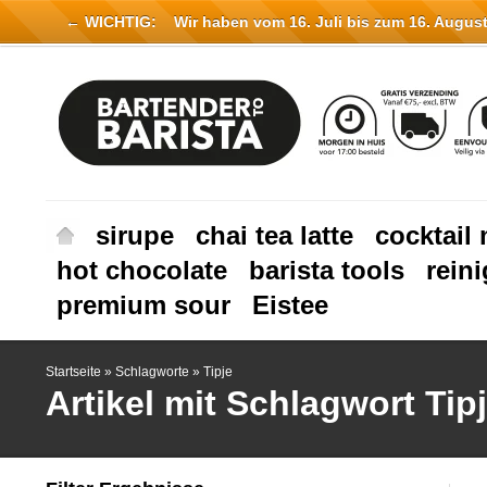
← WICHTIG:
Wir haben vom 16. Juli bis zum 16. August 
sirupe
chai tea latte
cocktail 
hot chocolate
barista tools
rein
premium sour
Eistee
Startseite
»
Schlagworte
»
Tipje
Artikel mit Schlagwort Tip