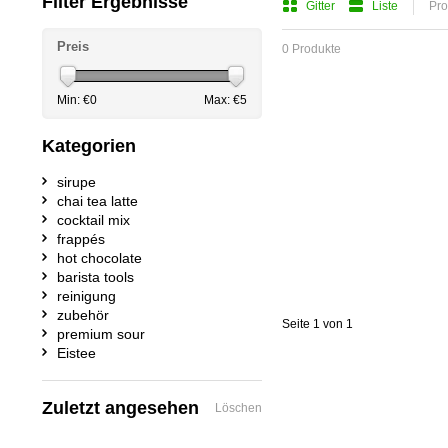
Filter Ergebnisse
Gitter
Liste
Pro
Preis
0 Produkte
Min: €
0
Max: €
5
Kategorien
sirupe
chai tea latte
cocktail mix
frappés
hot chocolate
barista tools
reinigung
zubehör
Seite 1 von 1
premium sour
Eistee
Zuletzt angesehen
Löschen