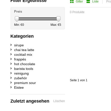
Filter Ergebnisse
Gitter
Liste
Pro
Preis
0 Produkte
Min: €
0
Max: €
5
Kategorien
sirupe
chai tea latte
cocktail mix
frappés
hot chocolate
barista tools
reinigung
zubehör
Seite 1 von 1
premium sour
Eistee
Zuletzt angesehen
Löschen