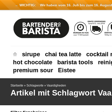
← WICHTIG:
Wir haben vom 16. Juli bis zum 16. August 
sirupe
chai tea latte
cocktail 
hot chocolate
barista tools
rein
premium sour
Eistee
Startseite
»
Schlagworte
»
Vaardigheden
Artikel mit Schlagwort Va