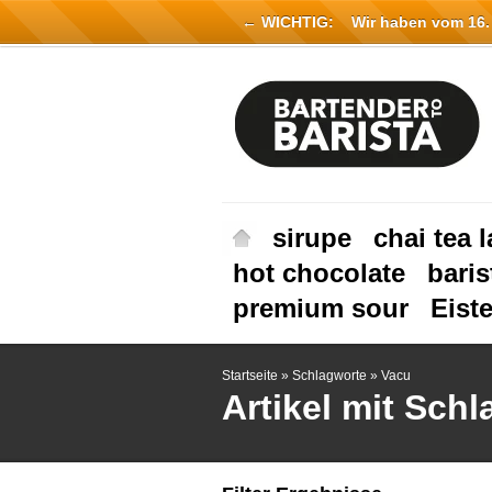
← WICHTIG:
Wir haben vom 16. Ju
sirupe
chai tea l
hot chocolate
baris
premium sour
Eist
Startseite
»
Schlagworte
»
Vacu
Artikel mit Sch