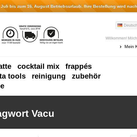
li bis zum 16. August Betriebsurlaub. Ihre Bestellung wird nach
Deutsc
Willkommen! Möcht
Mein 
atte
cocktail mix
frappés
ta tools
reinigung
zubehör
ee
lagwort Vacu