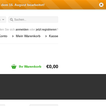
 dem 16. August bearbeitet!
h
en Sie sich
anmelden
oder
jetzt registrieren
?
Konto
Mein Warenkorb
Kasse
€0,00
Ihr Warenkorb