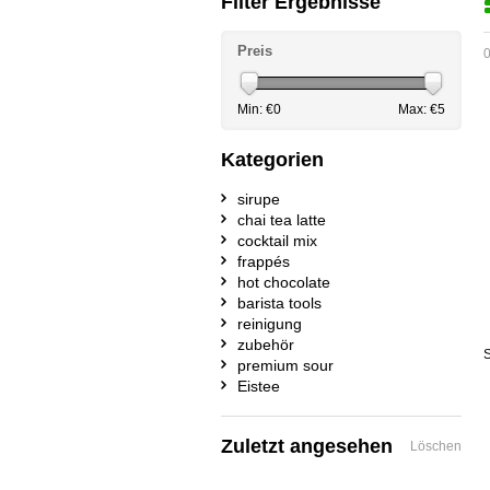
Filter Ergebnisse
Preis
0
Min: €
0
Max: €
5
Kategorien
sirupe
chai tea latte
cocktail mix
frappés
hot chocolate
barista tools
reinigung
zubehör
S
premium sour
Eistee
Zuletzt angesehen
Löschen