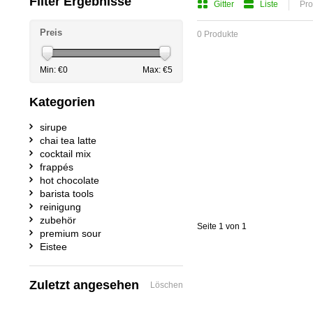
Filter Ergebnisse
Gitter
Liste
Pro
Preis
0 Produkte
Min: €
0
Max: €
5
Kategorien
sirupe
chai tea latte
cocktail mix
frappés
hot chocolate
barista tools
reinigung
zubehör
Seite 1 von 1
premium sour
Eistee
Zuletzt angesehen
Löschen