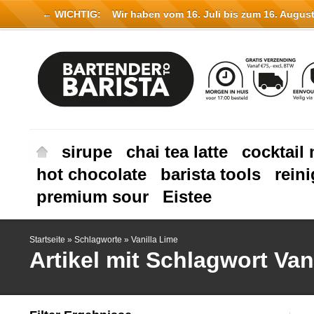
← WICHTIG:
Wir haben vom 16. Juli bis zum 16. August 
sirupe
chai tea latte
cocktail 
hot chocolate
barista tools
rein
premium sour
Eistee
Startseite
»
Schlagworte
»
Vanilla Lime
Artikel mit Schlagwort Van