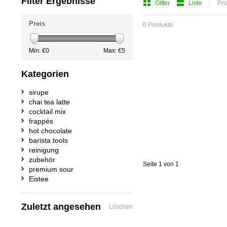
Filter Ergebnisse
Gitter
Liste
Pro
Preis
0 Produkte
Min: €
0
Max: €
5
Kategorien
sirupe
chai tea latte
cocktail mix
frappés
hot chocolate
barista tools
reinigung
zubehör
Seite 1 von 1
premium sour
Eistee
Zuletzt angesehen
Löschen