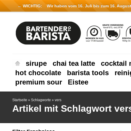
← WICHTIG:
Wir haben vom 16. Juli bis zum 16. August 
sirupe
chai tea latte
cocktail 
hot chocolate
barista tools
rein
premium sour
Eistee
Startseite
»
Schlagworte
»
vers
Artikel mit Schlagwort ver