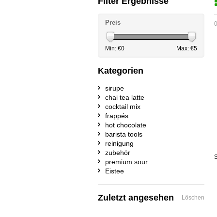
Filter Ergebnisse
Preis
0
Min: €
0
Max: €
5
Kategorien
sirupe
chai tea latte
cocktail mix
frappés
hot chocolate
barista tools
reinigung
zubehör
S
premium sour
Eistee
Zuletzt angesehen
Löschen