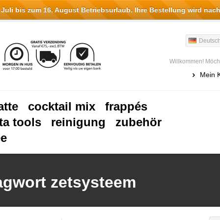
li bis zum 16. August Betriebsurlaub. Ihre Bestellung wird nach
Deutsc
Willkommen! Möcht
Mein 
atte
cocktail mix
frappés
ta tools
reinigung
zubehör
ee
lagwort zetsysteem