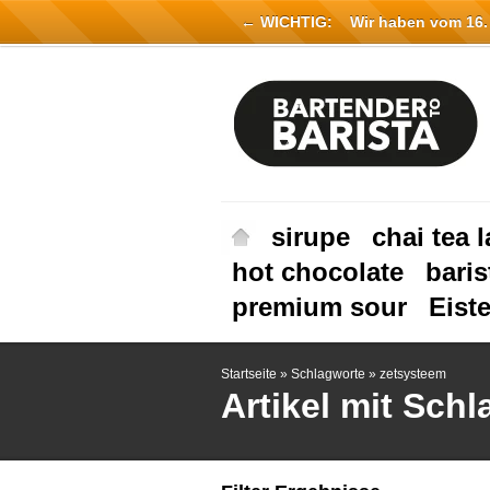
← WICHTIG:
Wir haben vom 16. Ju
sirupe
chai tea l
hot chocolate
baris
premium sour
Eist
Startseite
»
Schlagworte
»
zetsysteem
Artikel mit Sch