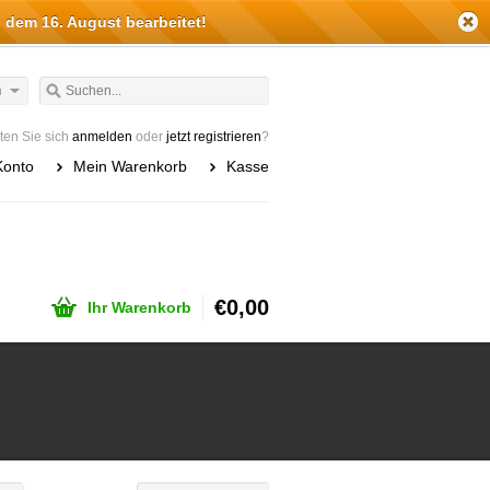
 dem 16. August bearbeitet!
h
en Sie sich
anmelden
oder
jetzt registrieren
?
Konto
Mein Warenkorb
Kasse
€0,00
Ihr Warenkorb