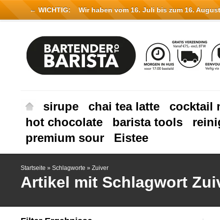
← WICHTIG:
Wir haben vom 16. Juli bis zum 16. August 
sirupe
chai tea latte
cocktail 
hot chocolate
barista tools
rein
premium sour
Eistee
Startseite
»
Schlagworte
»
Zuiver
Artikel mit Schlagwort Zui