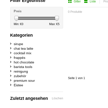
Filter Ergebnisse
Gitter
Liste
Pro
Preis
0 Produkte
Min: €
0
Max: €
5
Kategorien
sirupe
chai tea latte
cocktail mix
frappés
hot chocolate
barista tools
reinigung
zubehör
Seite 1 von 1
premium sour
Eistee
Zuletzt angesehen
Löschen