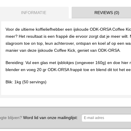
INFORMATIE
REVIEWS (0)
Voor de ultieme koffieliefhebber een ijskoude ODK-ORSA Coffee Kick
meer? Het resultaat is een frappè die ervoor zorgt dat je meer wilt.
slagroom toe on top, leun achterover, ontspan en koel af op een wa
manier van deze ijskoude Coffee Kick, geniet van ODK-ORSA.
Bereiding: Vul een glas met ijsblokjes (ongeveer 160g) en doe hier m
blender en voeg 20 gr ODK-ORSA frappè toe en blend dit tot het een
Blik: 1kg (50 servings)
gte blijven?
Word lid van onze mailinglijst: