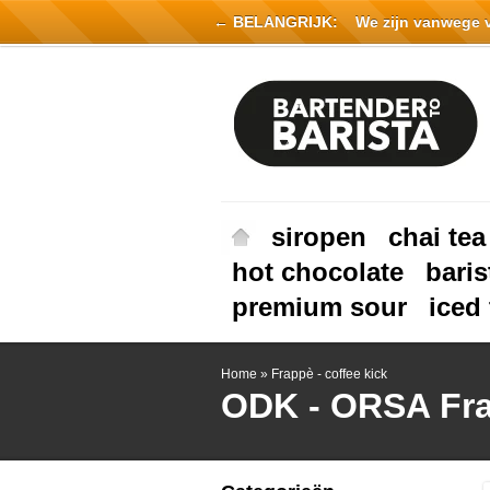
← BELANGRIJK:
We zijn vanwege vak
siropen
chai tea
hot chocolate
baris
premium sour
iced 
Home
»
Frappè - coffee kick
ODK - ORSA
Fra