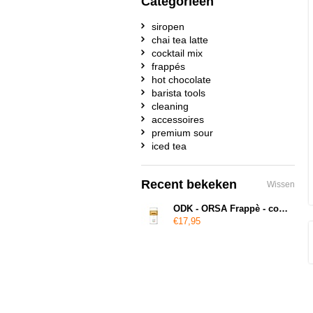
Categorieën
siropen
chai tea latte
cocktail mix
frappés
hot chocolate
barista tools
cleaning
accessoires
premium sour
iced tea
Recent bekeken
Wissen
ODK - ORSA Frappè - coffee kick
€17,95