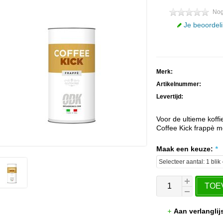
Nog
Je beoordel
Merk:
Artikelnummer:
Levertijd:
Voor de ultieme koff
Coffee Kick frappè me
Maak een keuze:
*
TOE
Aan verlangli