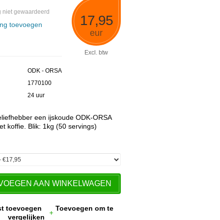
 niet gewaardeerd
17,95
ing toevoegen
eur
Excl. btw
ODK - ORSA
1770100
24 uur
ieliefhebber een ijskoude ODK-ORSA
t koffie. Blik: 1kg (50 servings)
VOEGEN AAN WINKELWAGEN
jst toevoegen
Toevoegen om te
vergelijken