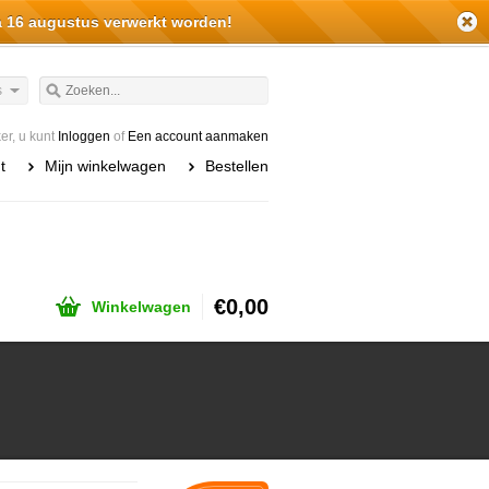
a 16 augustus verwerkt worden!
s
r, u kunt
Inloggen
of
Een account aanmaken
t
Mijn winkelwagen
Bestellen
€0,00
Winkelwagen