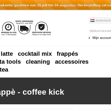
antie gesloten van 16 juli t/m 16 augustus. Uw bestelling zal n
Nederland
Welkom bezoeke
Mijn accoun
 latte
cocktail mix
frappés
ta tools
cleaning
accessoires
tea
ppè - coffee kick