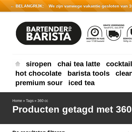
← BELANGRIJK:
We zijn vanwege vakantie gesloten van 16 
siropen
chai tea latte
cocktai
hot chocolate
barista tools
clea
premium sour
iced tea
Home
»
Tags
»
360 cc
Producten getagd met 360