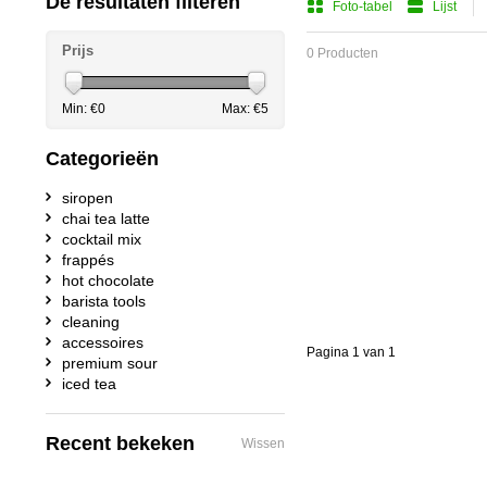
De resultaten filteren
Foto-tabel
Lijst
Prijs
0 Producten
Min: €
0
Max: €
5
Categorieën
siropen
chai tea latte
cocktail mix
frappés
hot chocolate
barista tools
cleaning
accessoires
Pagina 1 van 1
premium sour
iced tea
Recent bekeken
Wissen