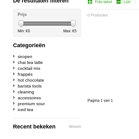
De resultaten filteren
Foto-tabel
Lijst
Prijs
0 Producten
Min: €
0
Max: €
5
Categorieën
siropen
chai tea latte
cocktail mix
frappés
hot chocolate
barista tools
cleaning
accessoires
Pagina 1 van 1
premium sour
iced tea
Recent bekeken
Wissen