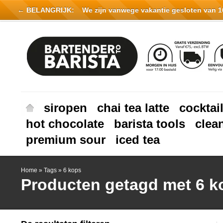
← BELANGRIJK:
We zijn vanwege vakantie gesloten van 16 
siropen
chai tea latte
cocktai
hot chocolate
barista tools
clea
premium sour
iced tea
Home
»
Tags
»
6 kops
Producten getagd met 6 k