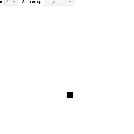
n:
24
Sorteren op:
Laagste prijs
1