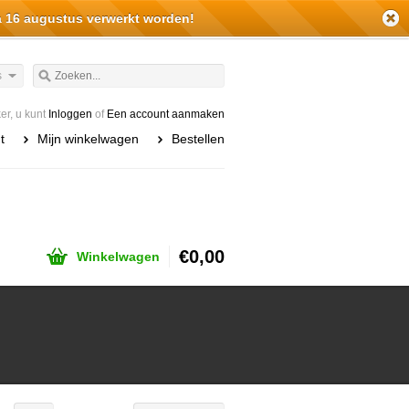
a 16 augustus verwerkt worden!
s
r, u kunt
Inloggen
of
Een account aanmaken
t
Mijn winkelwagen
Bestellen
€0,00
Winkelwagen