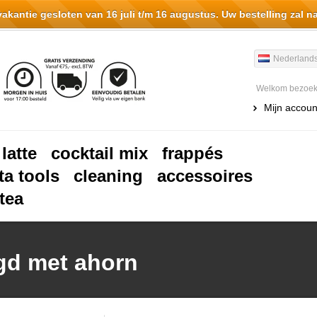
antie gesloten van 16 juli t/m 16 augustus. Uw bestelling zal n
Nederland
Welkom bezoeke
Mijn accoun
 latte
cocktail mix
frappés
ta tools
cleaning
accessoires
tea
gd met ahorn