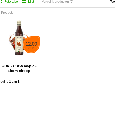
Foto-tabel
Lijst
Vergelijk producten (0)
Too
 Producten
12,00
eur
ODK - ORSA maple -
ahorn siroop
agina 1 van 1