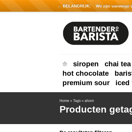
← BELANGRIJK:
We zijn vanwege vak
siropen
chai tea
hot chocolate
baris
premium sour
iced 
Home
»
Tags
»
ahorn
Producten geta