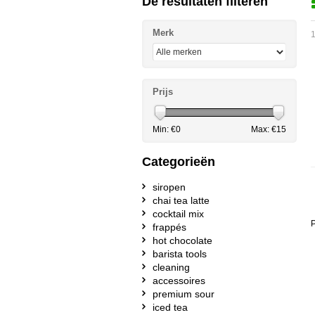
De resultaten filteren
Merk
1
Prijs
Min: €
0
Max: €
15
Categorieën
siropen
chai tea latte
cocktail mix
P
frappés
hot chocolate
barista tools
cleaning
accessoires
premium sour
iced tea