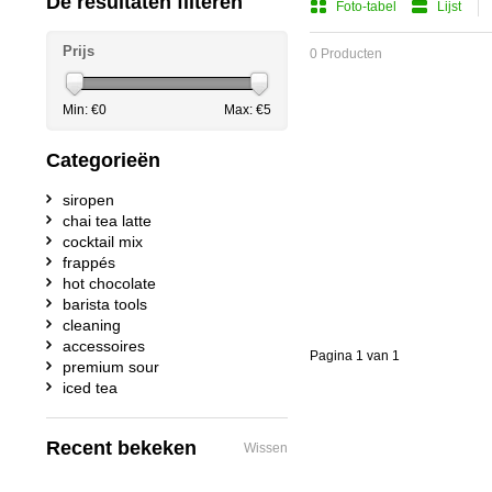
De resultaten filteren
Foto-tabel
Lijst
Prijs
0 Producten
Min: €
0
Max: €
5
Categorieën
siropen
chai tea latte
cocktail mix
frappés
hot chocolate
barista tools
cleaning
accessoires
Pagina 1 van 1
premium sour
iced tea
Recent bekeken
Wissen