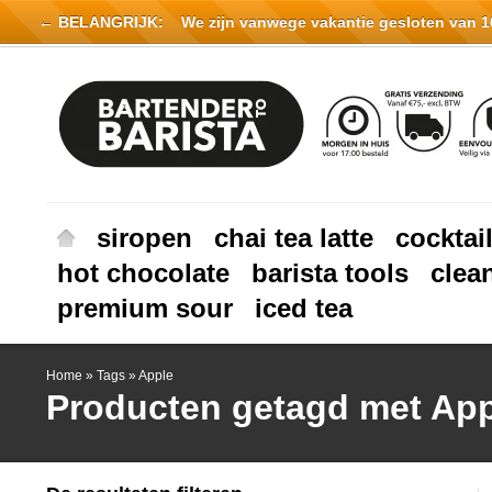
← BELANGRIJK:
We zijn vanwege vakantie gesloten van 16 
siropen
chai tea latte
cocktai
hot chocolate
barista tools
clea
premium sour
iced tea
Home
»
Tags
»
Apple
Producten getagd met Ap