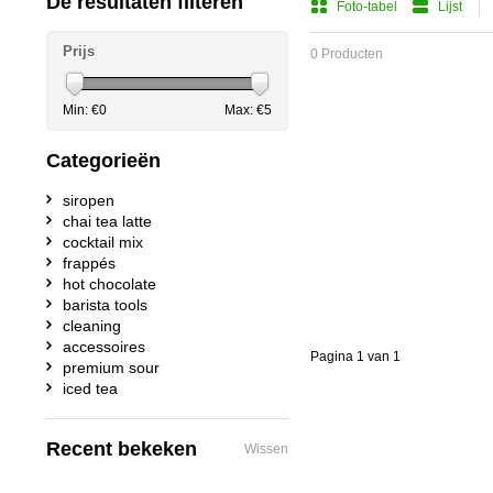
De resultaten filteren
Foto-tabel
Lijst
Prijs
0 Producten
Min: €
0
Max: €
5
Categorieën
siropen
chai tea latte
cocktail mix
frappés
hot chocolate
barista tools
cleaning
accessoires
Pagina 1 van 1
premium sour
iced tea
Recent bekeken
Wissen