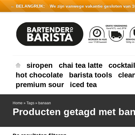
← BELANGRIJK:
We zijn vanwege vakantie gesloten van 16 
siropen
chai tea latte
cocktai
hot chocolate
barista tools
clea
premium sour
iced tea
Home
»
Tags
»
banaan
Producten getagd met ba