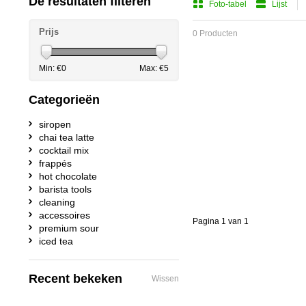
De resultaten filteren
Foto-tabel
Lijst
Prijs
0 Producten
Min: €
0
Max: €
5
Categorieën
siropen
chai tea latte
cocktail mix
frappés
hot chocolate
barista tools
cleaning
accessoires
Pagina 1 van 1
premium sour
iced tea
Recent bekeken
Wissen