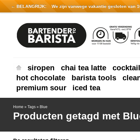
← BELANGRIJK:
We zijn vanwege vakantie gesloten van 16 
siropen
chai tea latte
cocktai
hot chocolate
barista tools
clea
premium sour
iced tea
Home
»
Tags
»
Blue
Producten getagd met Blu