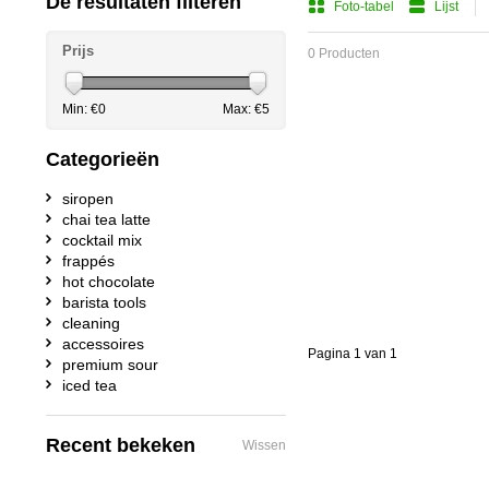
De resultaten filteren
Foto-tabel
Lijst
Prijs
0 Producten
Min: €
0
Max: €
5
Categorieën
siropen
chai tea latte
cocktail mix
frappés
hot chocolate
barista tools
cleaning
accessoires
Pagina 1 van 1
premium sour
iced tea
Recent bekeken
Wissen