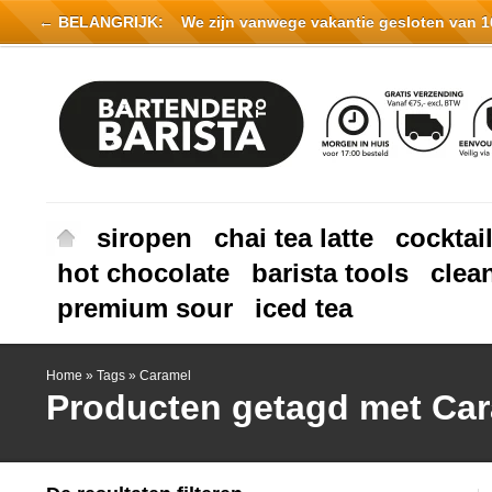
← BELANGRIJK:
We zijn vanwege vakantie gesloten van 16 
siropen
chai tea latte
cocktai
hot chocolate
barista tools
clea
premium sour
iced tea
Home
»
Tags
»
Caramel
Producten getagd met Ca