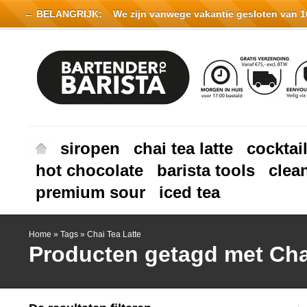
← BELANGRIJK:
We zijn vanwege vakantie gesloten van 16 
siropen
chai tea latte
cocktai
hot chocolate
barista tools
clea
premium sour
iced tea
Home
»
Tags
»
Chai Tea Latte
Producten getagd met Cha