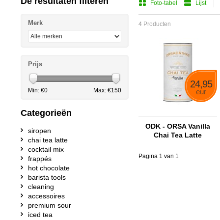
De resultaten filteren
Foto-tabel
Lijst
Merk
4 Producten
Prijs
24,95
Min: €
0
Max: €
150
eur
Categorieën
ODK - ORSA Vanilla
siropen
Chai Tea Latte
chai tea latte
cocktail mix
Pagina 1 van 1
frappés
hot chocolate
barista tools
cleaning
accessoires
premium sour
iced tea