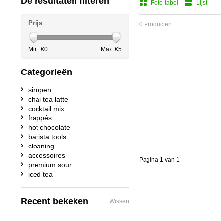
De resultaten filteren
Foto-tabel
Lijst
Prijs
0 Producten
Min: €
0
Max: €
5
Categorieën
siropen
chai tea latte
cocktail mix
frappés
hot chocolate
barista tools
cleaning
accessoires
Pagina 1 van 1
premium sour
iced tea
Recent bekeken
Wissen