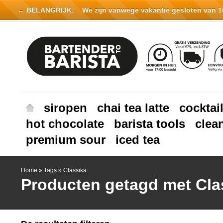
← BELANGRIJK:
We zijn vanwege vakantie gesloten van 16 
siropen
chai tea latte
cocktai
hot chocolate
barista tools
clea
premium sour
iced tea
Home
»
Tags
»
Classika
Producten getagd met Cla